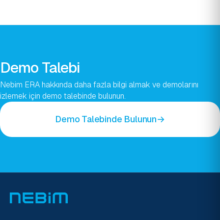
Demo Talebi
Nebim ERA hakkında daha fazla bilgi almak ve demolarını
izlemek için demo talebinde bulunun.
Demo Talebinde Bulunun
→