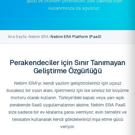
gücü ve otonom yetenekleri, pek yakında sizin
kullanımınıza da açıyoruz.
Ana Sayfa
>
Nebim ERA
>
Nebim ERA Platform (PaaS)
Perakendeciler için Sınır Tanımayan
Geliştirme Özgürlüğü
Nebim ERA'yı; kendi yazılım geliştiricileriniz için uçsuz
bucaksız bir oyun alanı, işletmeniz için ise sınırsız bir büyüme
motoru olarak kullanın. Türkiye'deki kapalı veya yarı-açık
perakende SaaS uygulamalarının aksine, Nebim ERA PaaS
size sadece bir ev kiralama şansı vermiyor; evin temelini ve
tesisatını kullanarak kendi gökdeleninizi inşa etme gücü
veriyor.